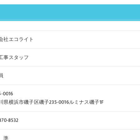
会社エコライト
工事スタッフ
員
-0016
川県横浜市磯子区磯子235-0016ルミナス磯子1F
370-8532
 準