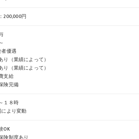
200,000円
与
万～
験者優遇
あり（業績によって）
あり（業績によって）
費支給
保険完備
～１８時
場により変動
験OK
保険制度あり