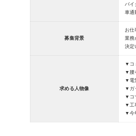
バイ
車通
お仕
募集背景
業務
決定
▼コ
▼腰
▼電
求める人物像
▼ガ
▼コ
▼工
▼今