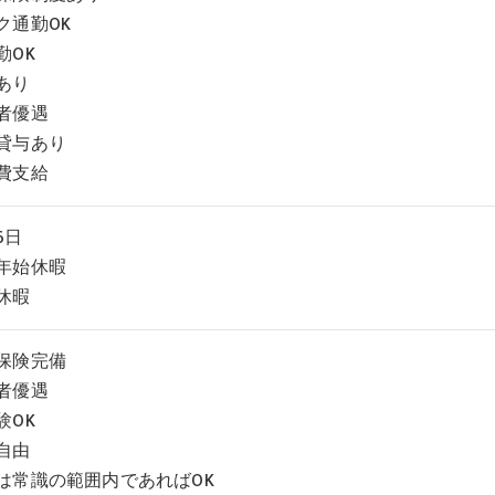
ク通勤OK
勤OK
あり
者優遇
貸与あり
費支給
6日
年始休暇
休暇
保険完備
者優遇
験OK
自由
は常識の範囲内であればOK