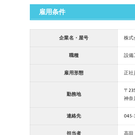
雇用条件
企業名・屋号
株式
職種
設備
雇用形態
正社
〒235
勤務地
神奈
連絡先
045-
担当者
高田