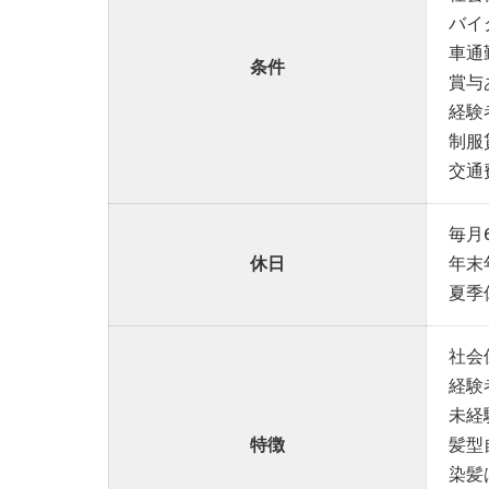
バイ
車通
条件
賞与
経験
制服
交通
毎月
休日
年末
夏季
社会
経験
未経
特徴
髪型
染髪